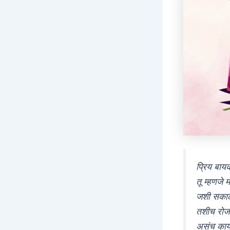
प्रिय बायक
तू म्हणजे 
जशी सकाळ
तशीच रोज त
असंच काय