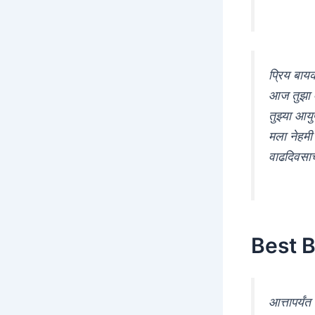
प्रिय बायक
आज तुझा 
तुझ्या आय
मला नेहमी 
वाढदिवसाच्य
Best B
आत्तापर्य