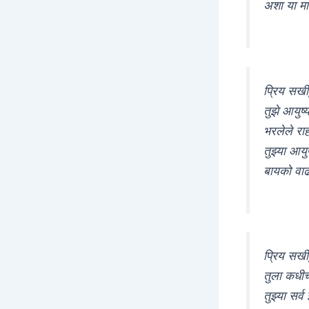
अशा या माझ
प्रिय सखी
तुझे आयुष्
भरलेले राह
तुझ्या आयु
बायको वाढद
प्रिय सखी
तुला कधीच 
तुझ्या सर्व