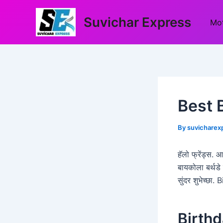
Skip
Post
to
navigation
Suvichar Express
Mot
content
Best 
By
suvicharex
हॅलो फ्रेंड्स.
बायकोला बर्थडे
सुंदर शुभेच्छ
Birthd