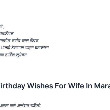
ो ,
वाढदिवस
ुष्यातील सर्वात खास दिवस
आनंदी ठेवणाऱ्या माझ्या बायकोला
ा हार्दिक शुभेच्छा
irthday Wishes For Wife In Mar
ंत आपण जसे आनंदात राहिलो