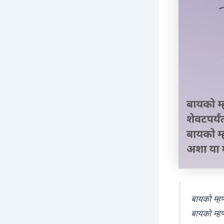
बायको म्हण
बायको म्हण