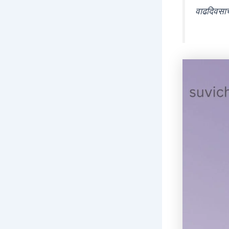
वाढदिवसाच्य