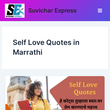
Skip
Main
to
Suvichar Express
Men
content
Self Love Quotes in
Marrathi