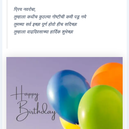
प्रिय नवरोबा,
तुम्हाला कधीच कुठल्या गोष्टीची कमी पडू नये
तुमच्या सर्व इच्छा पूर्ण होवो हीच सदिच्छा
तुम्हाला वाढदिवसाच्या हार्दिक शुभेच्छा