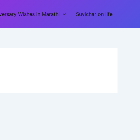
ersary Wishes in Marathi
Suvichar on life