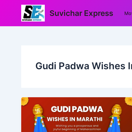
Skip
to
Suvichar Express
Mot
content
Gudi Padwa Wishes I