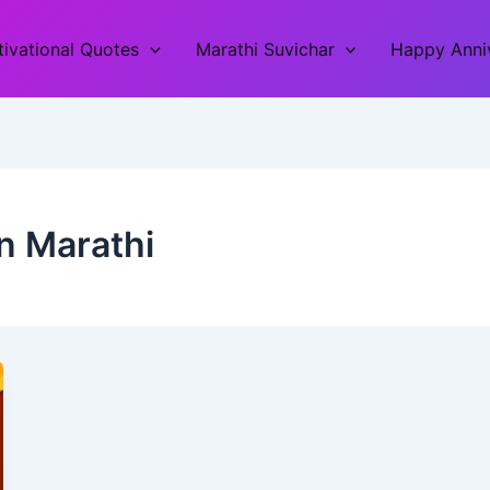
ivational Quotes
Marathi Suvichar
Happy Anniv
n Marathi